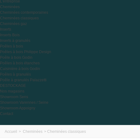
L'entreprise
Cheminées
Cheminées contemporaines
Cheminées classiques
Cheminées gaz
Inserts
Inserts Bois
Inserts à granulés
Poêles à bois
Poêles à bois Philippe Design
Poêle à bois Godin
Poêles à bois étanches
Cuisinière à bois Godin
Poêles à granulés
Poêle à granulés Palazzetti
DESTOCKAGE
Nos magasins
Showroom Sens
Showroom Varennes / Seine
Showroom Appoigny
Contact
Accueil
>
Cheminées
>
Cheminées classiques