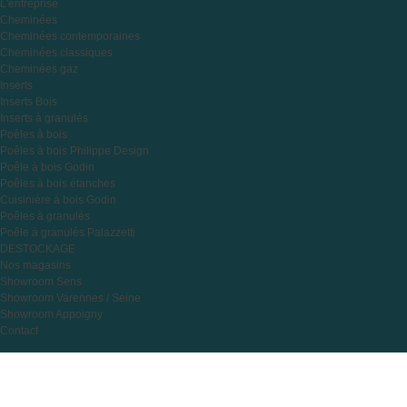
L'entreprise
Cheminées
Cheminées contemporaines
Cheminées classiques
Cheminées gaz
Inserts
Inserts Bois
Inserts à granulés
Poêles à bois
Poêles à bois Philippe Design
Poêle à bois Godin
Poêles à bois étanches
Cuisinière à bois Godin
Poêles à granulés
Poêle à granulés Palazzetti
DESTOCKAGE
Nos magasins
Showroom Sens
Showroom Varennes / Seine
Showroom Appoigny
Contact