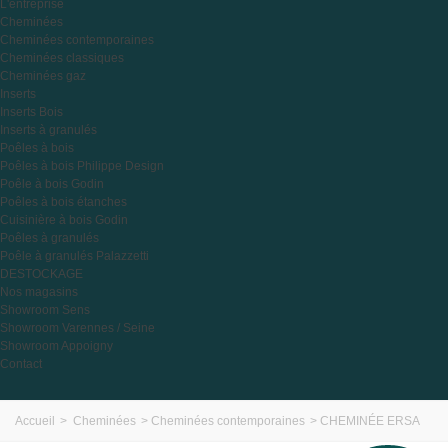
L'entreprise
Cheminées
Cheminées contemporaines
Cheminées classiques
Cheminées gaz
Inserts
Inserts Bois
Inserts à granulés
Poêles à bois
Poêles à bois Philippe Design
Poêle à bois Godin
Poêles à bois étanches
Cuisinière à bois Godin
Poêles à granulés
Poêle à granulés Palazzetti
DESTOCKAGE
Nos magasins
Showroom Sens
Showroom Varennes / Seine
Showroom Appoigny
Contact
Accueil
>
Cheminées
>
Cheminées contemporaines
>
CHEMINÉE ERSA