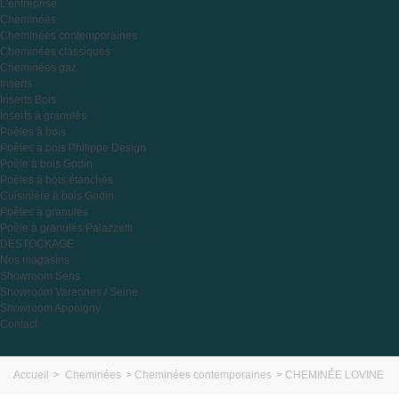
L'entreprise
Cheminées
Cheminées contemporaines
Cheminées classiques
Cheminées gaz
Inserts
Inserts Bois
Inserts à granulés
Poêles à bois
Poêles à bois Philippe Design
Poêle à bois Godin
Poêles à bois étanches
Cuisinière à bois Godin
Poêles à granulés
Poêle à granulés Palazzetti
DESTOCKAGE
Nos magasins
Showroom Sens
Showroom Varennes / Seine
Showroom Appoigny
Contact
Accueil
>
Cheminées
>
Cheminées contemporaines
>
CHEMINÉE LOVINE