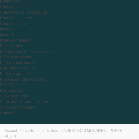
L'entreprise
Cheminées
Cheminées contemporaines
Cheminées classiques
Cheminées gaz
Inserts
Inserts Bois
Inserts à granulés
Poêles à bois
Poêles à bois Philippe Design
Poêle à bois Godin
Poêles à bois étanches
Cuisinière à bois Godin
Poêles à granulés
Poêle à granulés Palazzetti
DESTOCKAGE
Nos magasins
Showroom Sens
Showroom Varennes / Seine
Showroom Appoigny
Contact
Accueil
>
Inserts
>
Inserts Bois
>
INSERT BOIS MODANE 65 PORTE
VERRE