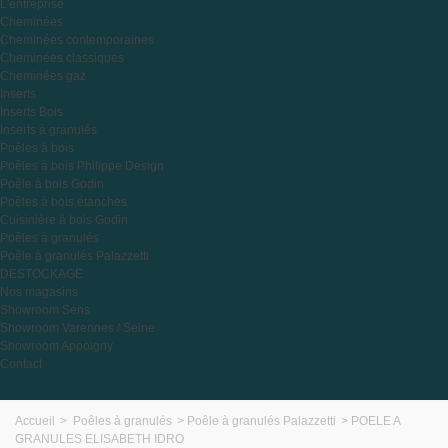
L'entreprise
Cheminées
Cheminées contemporaines
Cheminées classiques
Cheminées gaz
Inserts
Inserts Bois
Inserts à granulés
Poêles à bois
Poêles à bois Philippe Design
Poêle à bois Godin
Poêles à bois étanches
Cuisinière à bois Godin
Poêles à granulés
Poêle à granulés Palazzetti
DESTOCKAGE
Nos magasins
Showroom Sens
Showroom Varennes / Seine
Showroom Appoigny
Contact
Accueil
>
Poêles à granulés
>
Poêle à granulés Palazzetti
>
POELE A
GRANULES ELISABETH IDRO