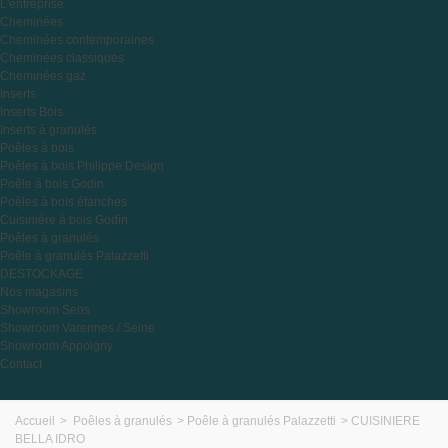
L'entreprise
Cheminées
Cheminées contemporaines
Cheminées classiques
Cheminées gaz
Inserts
Inserts Bois
Inserts à granulés
Poêles à bois
Poêles à bois Philippe Design
Poêle à bois Godin
Poêles à bois étanches
Cuisinière à bois Godin
Poêles à granulés
Poêle à granulés Palazzetti
DESTOCKAGE
Nos magasins
Showroom Sens
Showroom Varennes / Seine
Showroom Appoigny
Contact
Accueil
>
Poêles à granulés
>
Poêle à granulés Palazzetti
>
CUISINIERE
BELLA IDRO